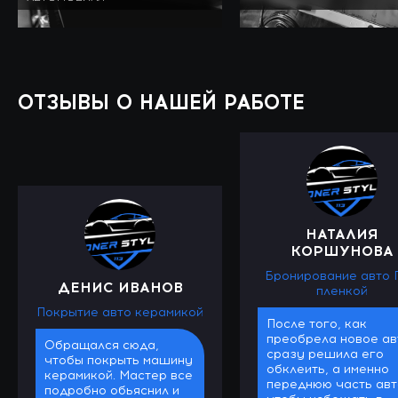
ОТЗЫВЫ О НАШЕЙ РАБОТЕ
НАТАЛИЯ
КОРШУНОВА
Бронирование авто 
ДЕНИС ИВАНОВ
пленкой
Покрытие авто керамикой
После того, как
преобрела новое ав
Обращался сюда,
сразу решила его
чтобы покрыть машину
обклеить, а именно
керамикой. Мастер все
переднюю часть авт
подробно обьяснил и