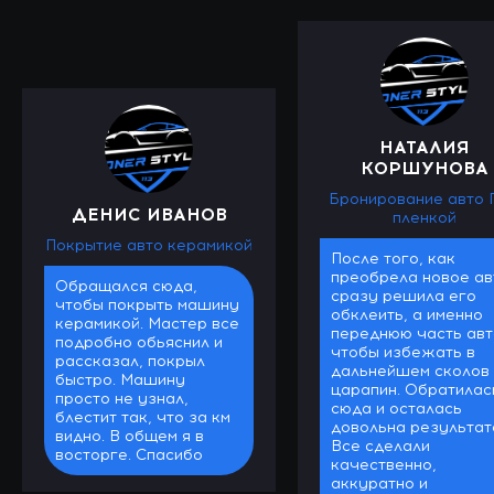
НАТАЛИЯ
КОРШУНОВА
Бронирование авто 
ДЕНИС ИВАНОВ
пленкой
Покрытие авто керамикой
После того, как
преобрела новое ав
Обращался сюда,
сразу решила его
чтобы покрыть машину
обклеить, а именно
керамикой. Мастер все
переднюю часть авт
подробно обьяснил и
чтобы избежать в
рассказал, покрыл
дальнейшем сколов 
быстро. Машину
царапин. Обратилас
просто не узнал,
сюда и осталась
блестит так, что за км
довольна результат
видно. В общем я в
Все сделали
восторге. Спасибо
качественно,
аккуратно и